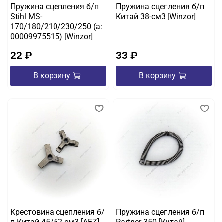
Пружина сцепления б/п
Пружина сцепления б/п
Stihl MS-
Китай 38-см3 [Winzor]
170/180/210/230/250 (а:
00009975515) [Winzor]
22 ₽
33 ₽
В корзину
В корзину
Крестовина сцепления б/
Пружина сцепления б/п
п Китай 45/52-см3 [AEZ]
Partner 350 [Китай]