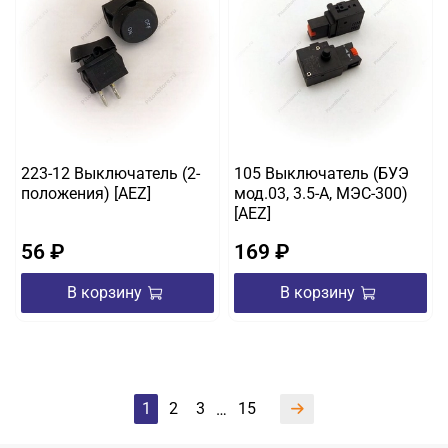
223-12 Выключатель (2-
105 Выключатель (БУЭ
положения) [AEZ]
мод.03, 3.5-A, МЭС-300)
[AEZ]
56 ₽
169 ₽
В корзину
В корзину
1
2
3
15
…