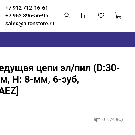
+7 912 712-16-61
+7 962 896-56-96
sales@pitonstore.ru
едущая цепи эл/пил (D:30-
м, H: 8-мм, 6-зуб,
[AEZ]
арт.
010240(Q)