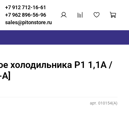
+7 912 712-16-61
+7 962 896-56-96
sales@pitonstore.ru
ое холодильника Р1 1,1А /
-A]
арт.
010154(A)