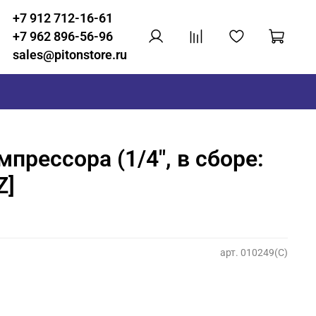
+7 912 712-16-61
+7 962 896-56-96
sales@pitonstore.ru
прессора (1/4", в сборе:
Z]
арт.
010249(C)