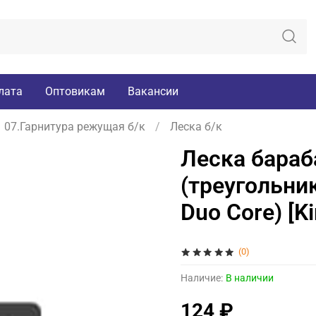
лата
Оптовикам
Вакансии
07.Гарнитура режущая б/к
Леска б/к
Леска бараб
(треугольник
Duo Core) [K
(0)
Наличие:
В наличии
124 ₽