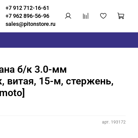
+7 912 712-16-61
+7 962 896-56-96
sales@pitonstore.ru
ана б/к 3.0-мм
, витая, 15-м, стержень,
imoto]
арт.
193172