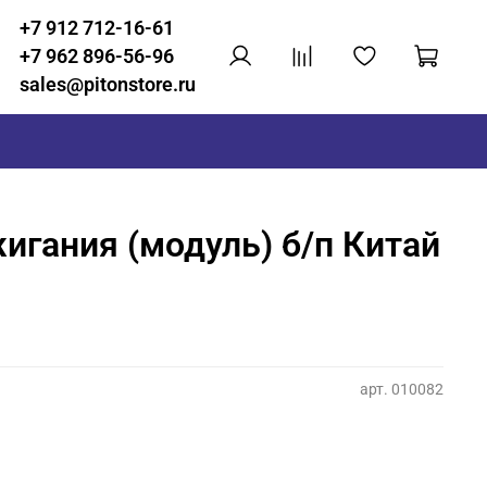
+7 912 712-16-61
+7 962 896-56-96
sales@pitonstore.ru
игания (модуль) б/п Китай
арт.
010082