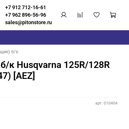
+7 912 712-16-61
+7 962 896-56-96
sales@pitonstore.ru
щие) б/к
б/к Husqvarna 125R/128R
47) [AEZ]
арт.
010404