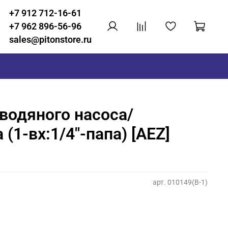
+7 912 712-16-61
+7 962 896-56-96
sales@pitonstore.ru
водяного насоса/
(1-вх:1/4"-папа) [AEZ]
арт.
010149(B-1)