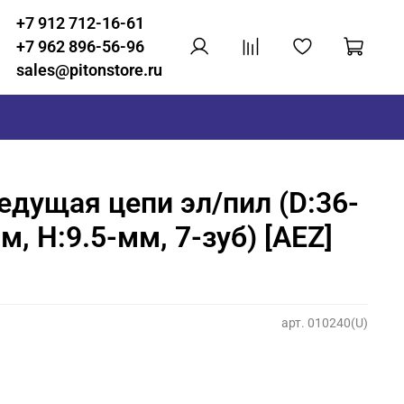
+7 912 712-16-61
+7 962 896-56-96
sales@pitonstore.ru
едущая цепи эл/пил (D:36-
м, H:9.5-мм, 7-зуб) [AEZ]
арт.
010240(U)