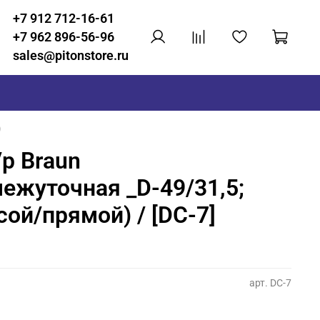
+7 912 712-16-61
+7 962 896-56-96
sales@pitonstore.ru
)
р Braun
ежуточная _D-49/31,5;
сой/прямой) / [DC-7]
арт.
DC-7