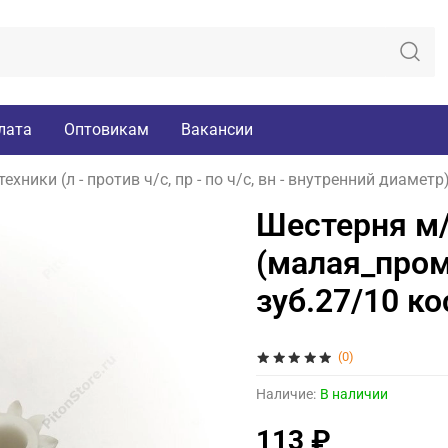
лата
Оптовикам
Вакансии
хники (л - против ч/с, пр - по ч/с, вн - внутренний диаметр
Шестерня м/
(малая_пром
зуб.27/10 ко
(0)
Наличие:
В наличии
113 ₽