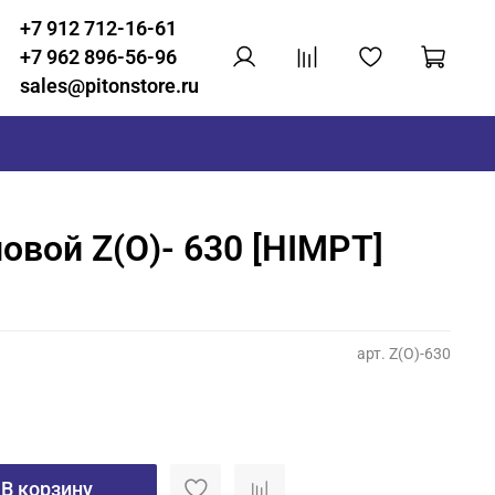
+7 912 712-16-61
+7 962 896-56-96
sales@pitonstore.ru
овой Z(O)- 630 [HIMPT]
арт.
Z(O)-630
В корзину